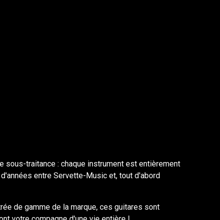
une sous-traitance : chaque instrument est entièrement
e d'années entre Servette-Music et, tout d'abord
ntrée de gamme de la marque, ces guitares sont
nt votre compagne d'une vie entière !