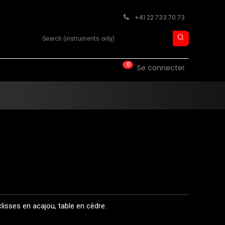
+41 22 733 70 73
Search product
0
ISE
CONTACT
Se connecter
isses en acajou, table en cèdre.