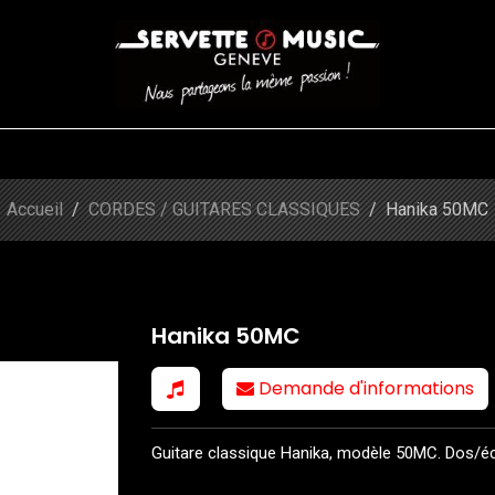
CORDES
BATTERIES
CLAVIERS
EVENEMENTS
ENTREPR
Shop
Hanika 50MC
Accueil
CORDES / GUITARES CLASSIQUES
Hanika 50MC
Hanika 50MC
Demande d'informations
Guitare classique Hanika, modèle 50MC. Dos/écl