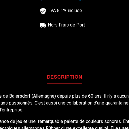
TVA 8.1% incluse
Hors Frais de Port
DESCRIPTION
lle de Baiersdorf (Allemagne) depuis plus de 60 ans. Il n'y a auc
rtisans passionnés. C'est aussi une collaboration d'une quarantain
l'entreprise.
sance de jeu et une remarquable palette de couleurs sonores. E
caniques allemandes Rübner d'une excellente qualité. Elles sero