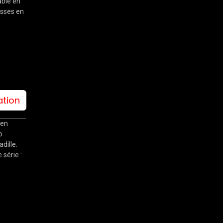
able en
isses en
ation
 en
o
dille.
série :