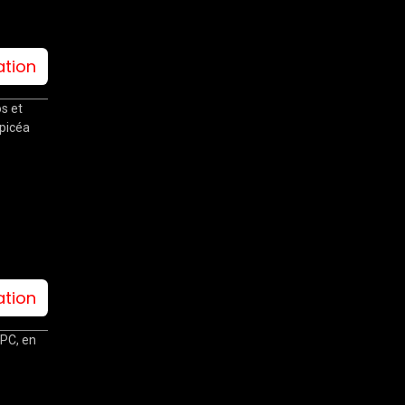
ation
s et
épicéa
ation
 PC, en