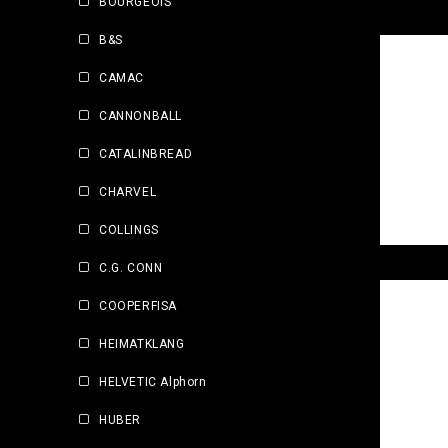
BOURGEOIS
B&S
CAMAC
CANNONBALL
CATALINBREAD
CHARVEL
COLLINGS
C.G. CONN
COOPERFISA
HEIMATKLANG
HELVETIC Alphorn
HUBER