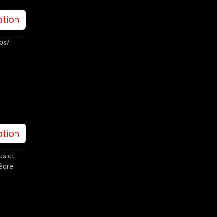
ation
os/
ation
os et
cèdre