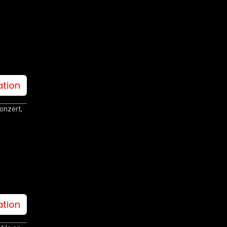
ation
onzert,
ation