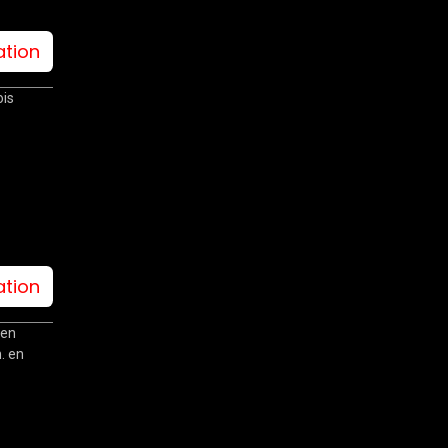
ation
ois
ation
 en
. en