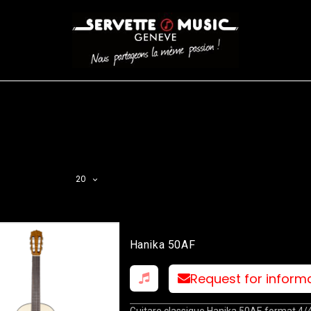
CORDES
BATTERIES
CLAVIERS
EVENEMENTS
ENTREPR
AR FILTER
20
Hanika 50AF
Request for inform
Guitare classique Hanika 50AF, format 4/4