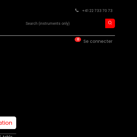
+41 22 733 70 73
Search product
0
ISE
CONTACT
Se connecter
ation
, table