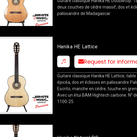
Guitare classique Hanika HE Doubletop. T
deux couches de cèdre massif, dos et écl
palissandre de Madagascar.
Hanika HE Lattice
Request for inform
Guitare classique Hanika HE Lattice, table
épicéa, dos et éclisses en palissandre Pal
Escrito, manche en cèdre, touche en grena
Avec un étui BAM Hightech carbone. N° de 
1100-25.