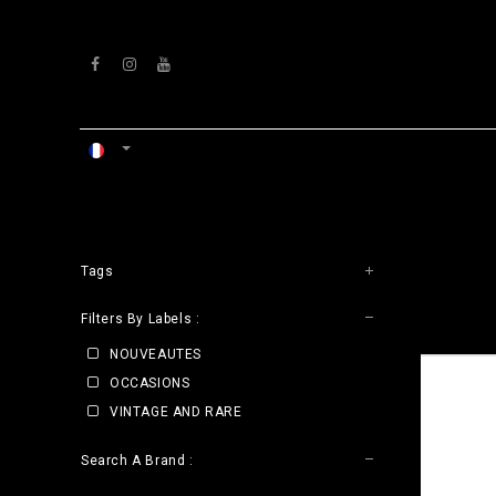
Se rendre au contenu
ACCUEIL
ATELIERS
VENTS
Tags
CLE
Filters By Labels :
NOUVEAUTES
OCCASIONS
VINTAGE AND RARE
Search A Brand :