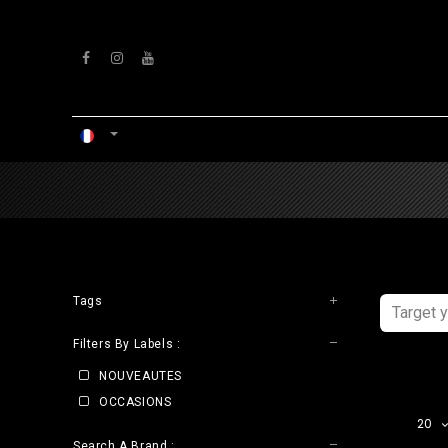
Se rendre au contenu
ACCUEIL
ATELIERS
VENTS
Tags
Filters By Labels :
NOUVEAUTES
OCCASIONS
20
Search A Brand :