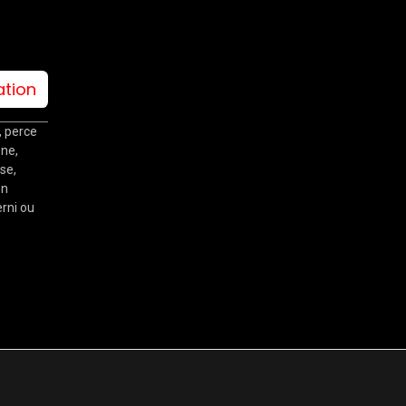
ation
 perce
ne,
se,
on
erni ou