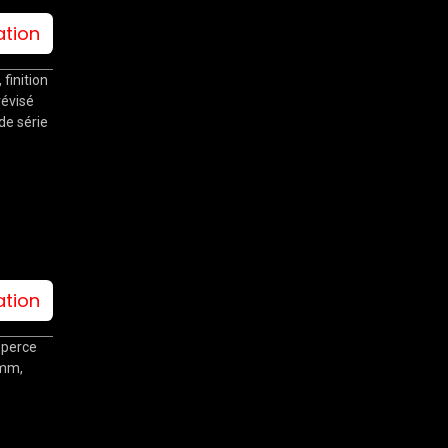
ation
finition
révisé
 de série
ation
 perce
 mm,