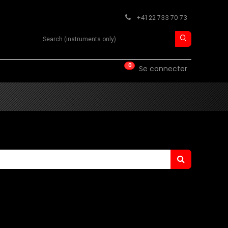
+41 22 733 70 73
Search product
0
ISE
CONTACT
Se connecter