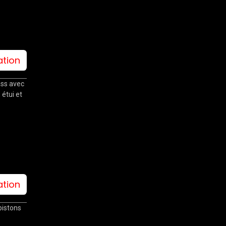
ation
ass avec
 étui et
ation
pistons