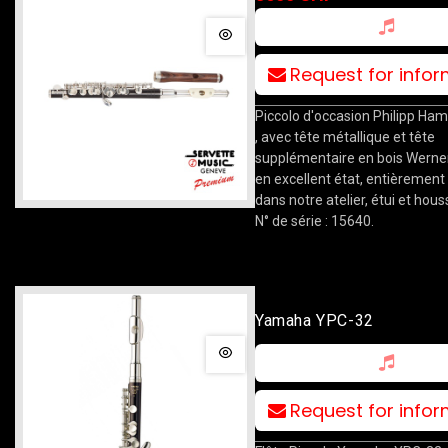
Request for info
Piccolo d'occasion Philipp Ha
, avec tête métallique et tête
supplémentaire en bois Werner
en excellent état, entièrement
dans notre atelier, étui et hous
N° de série : 15640.
Yamaha YPC-32
Request for info