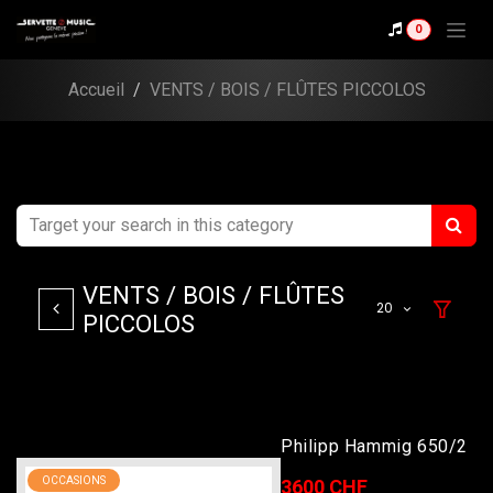
Se rendre au contenu
0
Accueil
VENTS / BOIS / FLÛTES PICCOLOS
VENTS / BOIS / FLÛTES
20
PICCOLOS
Philipp Hammig 650/2
OCCASIONS
3600 CHF