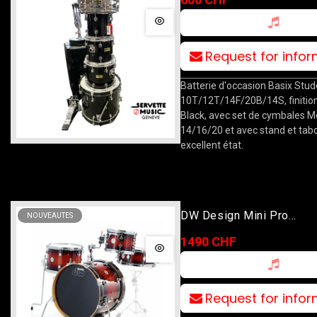
Avec Set Cymbales Medi
14/16/20
Request for info
Batterie d'occasion Basix Stude
10T/12T/14F/20B/14S, finitio
Black, avec set de cymbales M
14/16/20 et avec stand et tab
excellent état.
DW Design Mini Pro
NOUVEAUTES
10T/13F/18B/13S Tobacc
1490 CHF
Request for info