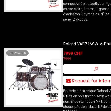
connectivité bluetooth, configu
caisse claire, 4 toms, 1 grosse 
charleston, 3 cymbales. N˚ de
série : Z7R0653.
Roland VAD716SW V-Dr
Acoustic Design Satin Wa
7999 CHF
NOUVEAUTES
7999
Request for info
Batterie électronique Roland
6 fûts en bois finition satin wa
numériques, module V71, con
studio, pédale incluse. Nº de sér