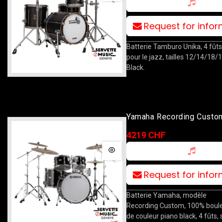
Request for info
Batterie Tamburo Unika, 4 fûts
pour le jazz, tailles 12/14/18/14
Black.
Yamaha Recording Custo
10T/12T/16F/22B Piano 
4219 CHF
Request for info
Batterie Yamaha, modèle
Recording Custom, 100% boule
de couleur piano black, 4 fûts, 