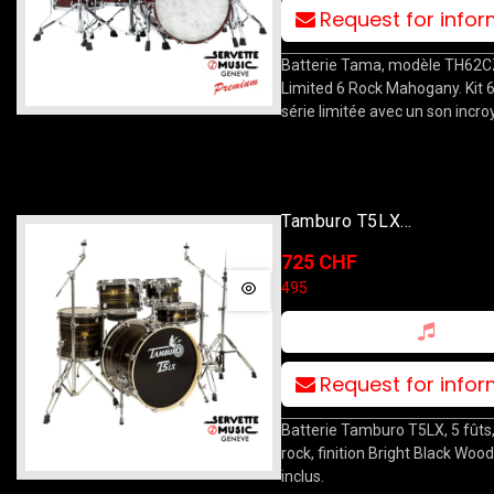
Request for info
Batterie Tama, modèle TH62C
Limited 6 Rock Mahogany. Kit 6
série limitée avec un son incro
Tamburo T5LX
10T/12T/16F/22B/14S 
725 CHF
Grain Black Avec Stands
495
Request for info
Batterie Tamburo T5LX, 5 fûts,
rock, finition Bright Black Woo
inclus.