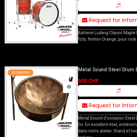
Request for info
Batterie Ludwig Classic Maple
fûts, finition Orange, pour rock.
Metal Sound Steel Drum 
OCCASIONS
900 CHF
Request for info
Metal Sound d'occasion Steel
Do. En excellent état, entière
dans notre atelier. Stand et h