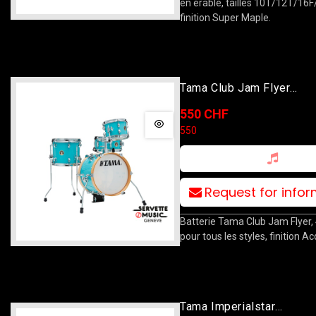
en érable, tailles 10T/12T/16F
finition Super Maple.
Tama Club Jam Flyer
8T/10F/14B/10S Aqua Bl
550 CHF
Stands
550
Request for info
Batterie Tama Club Jam Flyer, 
pour tous les styles, finition A
Tama Imperialstar