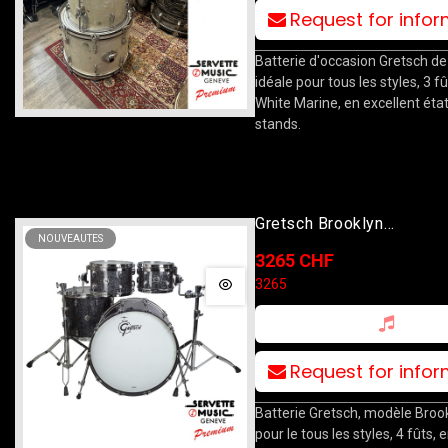
Request for info
Batterie d'occasion Gretsch de
idéale pour tous les styles, 3 fût
White Marine, en excellent état
stands.
Gretsch Brooklyn
NOUVEAUTES
10T/12T/16F/22B Deep 
3265 CHF
Black
3265
Request for info
Batterie Gretsch, modèle Brook
pour le tous les styles, 4 fûts, e