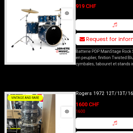
10T/12T/16F/22B/14S T
919 CHF
Blue Steel
Request for info
Batterie PDP MainStage Rock S
en peuplier, finition Twisted Bl
cymbales, tabouret et stands i
Rogers 1972 12T/13T/1
VINTAGE AND RARE
Londoner Blackstrada
1600 CHF
1600