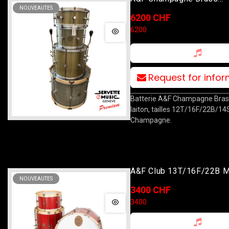
NOUVEAUTES
12T/16F/22B/14S
6200 CHF
6200
Request for info
Batterie A&F Champagne Brass
laiton, tailles 12T/16F/22B/14S,
Champagne.
A&F Club 13T/16F/22B 
NOUVEAUTES
Red
3400 CHF
3400