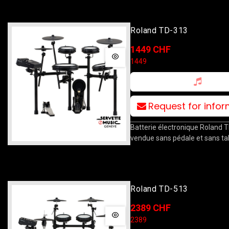
Roland TD-313
1449 CHF
1449
Request for info
Batterie électronique Roland 
vendue sans pédale et sans ta
Roland TD-513
2389 CHF
2389