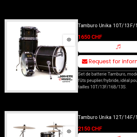
Tamburo Unika 10T/13F/
Black Flame
1650 CHF
Request for info
Set de batterie Tamburo, modè
fûts peuplier/hybride, idéal pou
tailles 10T/13F/16B/13S.
Tamburo Unika 12T/14F/
Black Flame
2150 CHF