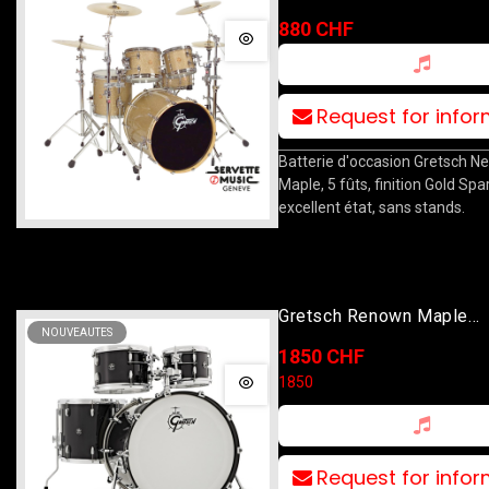
10T/12T/14F/22B/14S G
880 CHF
Sparkle
Request for info
Batterie d'occasion Gretsch N
Maple, 5 fûts, finition Gold Spa
excellent état, sans stands.
Gretsch Renown Maple
NOUVEAUTES
10T/12T/16F/22B Piano 
1850 CHF
1850
Request for info