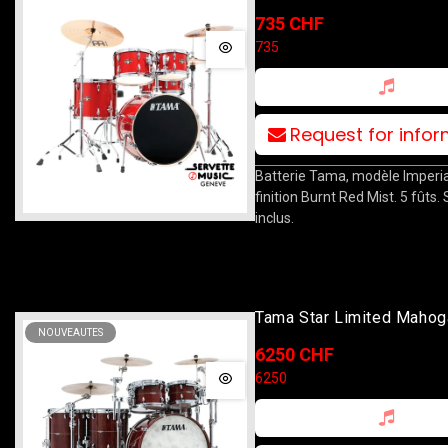
10T/12T/14F/20B/14S Bu
735 CHF
Mist Avec Stands
735
Request for info
Batterie Tama, modèle Imperia
finition Burnt Red Mist. 5 fûts.
inclus.
Tama Star Limited Mahog
NOUVEAUTES
10T/12T/14F/16F/22B/
6250 CHF
Flamed Sapele
6250