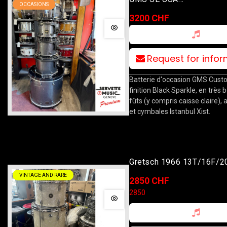
OCCASIONS
10T/12T/14F/22B/14S B
3200 CHF
Sparkle Avec Stands Et 
Request for info
Batterie d'occasion GMS Cust
finition Black Sparkle, en très b
fûts (y compris caisse claire),
et cymbales Istanbul Xist.
Gretsch 1966 13T/16F/2
Marine
VINTAGE AND RARE
2850 CHF
2850