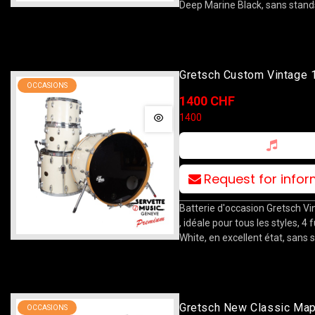
Deep Marine Black, sans stand
Gretsch Custom Vintage 
OCCASIONS
13T/14T/18F/24B White
1400 CHF
1400
Request for info
Batterie d'occasion Gretsch V
, idéale pour tous les styles, 4 f
White, en excellent état, sans 
Gretsch New Classic Map
OCCASIONS