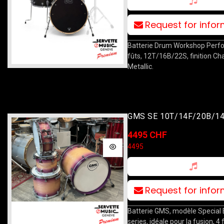
Request for info
Batterie Drum Workshop Perf
fûts, 12T/16B/22S, finition Ch
Metallic.
GMS SE 10T/14F/20B/14
Purple Burst
4495 CHF
4495
Request for info
Batterie GMS, modèle Special 
series, idéale pour la fusion, 4 