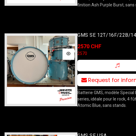
finition Ash Purple Burst, sans
GMS SE 12T/16F/22B/1
Atomic Blue
2570 CHF
2570
Request for info
Batterie GMS, modèle Special 
series, idéale pour le rock, 4 fût
Atomic Blue, sans stands.
GMS SE USA