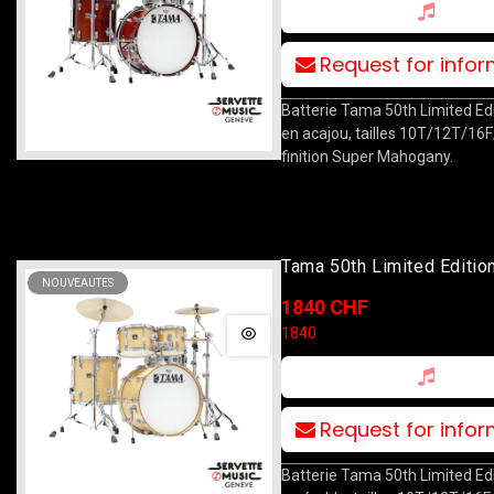
Request for info
Batterie Tama 50th Limited Edi
en acajou, tailles 10T/12T/16
finition Super Mahogany.
Tama 50th Limited Editio
NOUVEAUTES
10T/12T/16F/22B Super
1840 CHF
1840
Request for info
Batterie Tama 50th Limited Edi