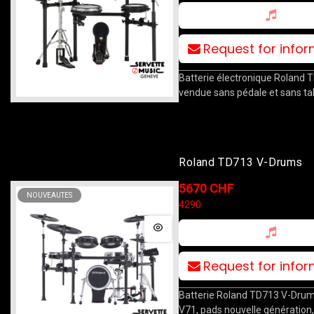
Request for info
Batterie électronique Roland 
vendue sans pédale et sans ta
Roland TD713 V-Drums
5670 CHF
NOUVEAUTES
4290
Request for info
Batterie Roland TD713 V-Dru
V71, pads nouvelle génération,