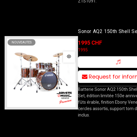
Z1S1091.
Sonor AQ2 150th Shell Se
10T/12T/14F/16F/22B/
1995 CHF
NOUVEAUTES
Ebony Veneer
1995
Request for info
Batterie Sonor AQ2 150th Shel
Set, édition limitée 150e annive
fûts érable, finition Ebony Ven
cercles assortis, support tom 
inclus.