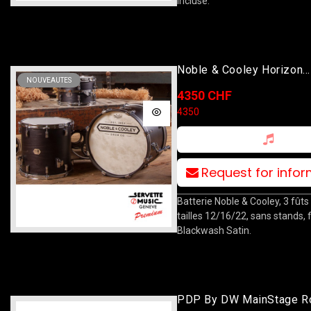
incluse.
Noble & Cooley Horizon
NOUVEAUTES
12T/16F/22B Blackwash 
4350 CHF
4350
Request for info
Batterie Noble & Cooley, 3 fûts e
tailles 12/16/22, sans stands, f
Blackwash Satin.
PDP By DW MainStage R