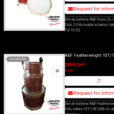
Request for info
Set de batterie A&F Drum Co,
Club, 3 fûts érable et laiton, tai
13/16/22.
A&F Featherweight 10T/
NOUVEAUTES
2995 CHF
2995
Request for info
Set de batterie A&F Featherwe
fûts, tailles 10T/14F/20B. En 