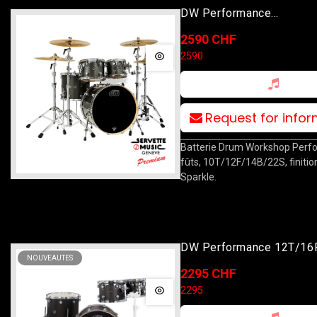
DW Performance
10T/12T/16F/22B Pewter
2590 CHF
2590
Request for info
Batterie Drum Workshop Perf
fûts, 10T/12F/14B/22S, finiti
Sparkle.
DW Performance 12T/16
NOUVEAUTES
Charcoal Metallic
2295 CHF
2295