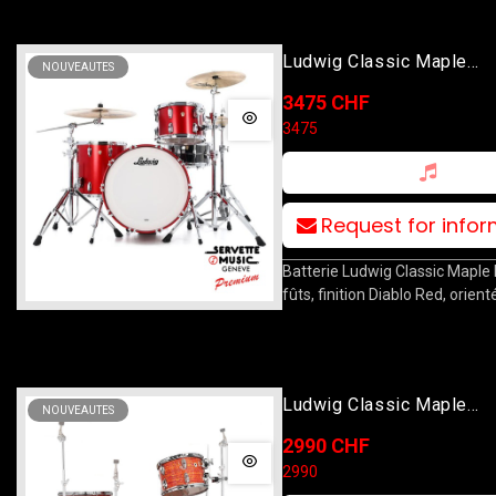
Ludwig Classic Maple
NOUVEAUTES
13T/16F/22B Diablo Red
3475 CHF
3475
Request for info
Batterie Ludwig Classic Maple 
fûts, finition Diablo Red, orient
Ludwig Classic Maple
NOUVEAUTES
13T/16F/22B Mod Orang
2990 CHF
2990