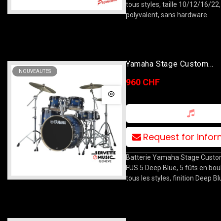
tous styles, taille 10/12/16/22,
polyvalent, sans hardware.
Yamaha Stage Custom
NOUVEAUTES
10T/12T/14F/20B/14S D
960 CHF
Sunburst Avec Stands
Request for info
Batterie Yamaha Stage Custo
FUS 5 Deep Blue, 5 fûts en bou
tous les styles, finition Deep Bl