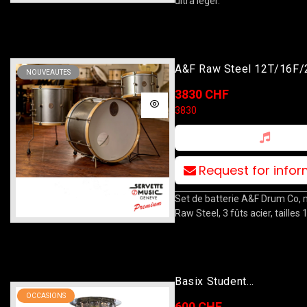
ultra léger.
A&F Raw Steel 12T/16F/
NOUVEAUTES
3830 CHF
3830
Request for info
Set de batterie A&F Drum Co,
Raw Steel, 3 fûts acier, tailles
Basix Student
OCCASIONS
10T/12T/14F/20B/14S P
600 CHF