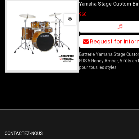
Yamaha Stage Custom Bir
10T/12T/14F/20B/14S H
960
Amber Avec Stands
Request for info
Batterie Yamaha Stage Custo
FUS 5 Honey Amber, 5 fûts en 
pour tous les styles.
CONTACTEZ-NOUS