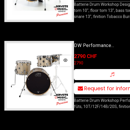
Batterie Drum Workshop Design
tom 10", floor tom 13", bass to
snare 13", finition Tobacco Bur
DW Performance
10T/12T/14F/20B Gold M
2790 CHF
2790
Request for info
Batterie Drum Workshop Perf
fûts, 10T/12F/14B/20S, finition