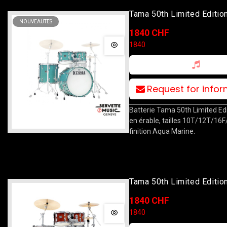
Tama 50th Limited Editio
NOUVEAUTES
10T/12T/16F/22B Aqua 
1840 CHF
1840
Request for info
Batterie Tama 50th Limited Edi
en érable, tailles 10T/12T/16F
finition Aqua Marine.
Tama 50th Limited Editio
10T/12T/16F/22B Super
1840 CHF
Mahogany
1840