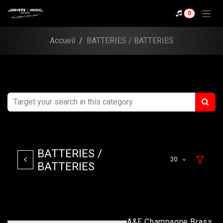
Se rendre au contenu
0
Accueil
BATTERIES / BATTERIES
BATTERIES /
20
BATTERIES
A&F Champagne Brass