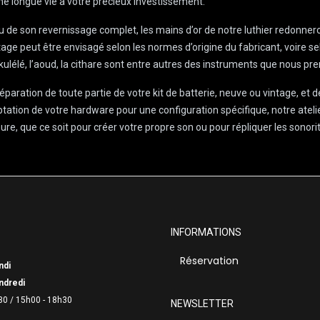
une longue vie à votre précieux investissement.
 ou de son revernissage complet, les mains d’or de notre luthier redonner
tage peut être envisagé selon les normes d’origine du fabricant, voire se
’ukulélé, l’aoud, la cithare sont entre autres des instruments que nous p
éparation de toute partie de votre kit de batterie, neuve ou vintage, et 
ptation de votre hardware pour une configuration spécifique, notre atelie
e, que ce soit pour créer votre propre son ou pour répliquer les sonorit
INFORMATIONS
Réservation
ndi
ndredi
30 /
15h00 - 18h30
NEWSLETTER