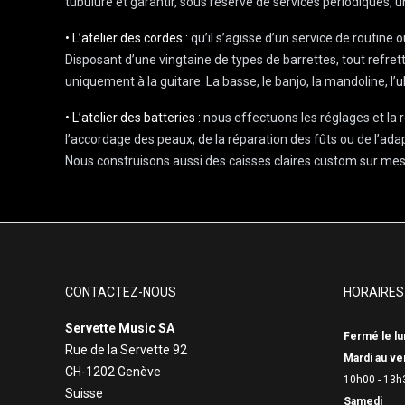
tubulure et garantir, sous réserve de services périodiques, 
• L’atelier des cordes :
qu’il s’agisse d’un service de routine
Disposant d’une vingtaine de types de barrettes, tout refret
uniquement à la guitare. La basse, le banjo, la mandoline, l
• L’atelier des batteries :
nous effectuons les réglages et la r
l’accordage des peaux, de la réparation des fûts ou de l’ada
Nous construisons aussi des caisses claires custom sur mesur
CONTACTEZ-NOUS
HORAIRES
Servette Music SA
Fermé le lu
Rue de la Servette 92
Mardi au ve
CH-1202 Genève
10h00 - 13h
Suisse
Samedi