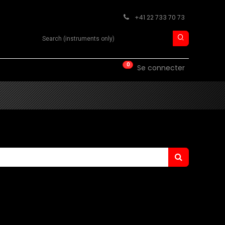
+41 22 733 70 73
Search product
0
ISE
CONTACT
Se connecter