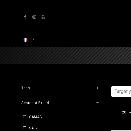
Se rendre au contenu
ACCUEIL
ATELIERS
VENTS
Tags
Search A Brand :
20
CAMAC
SALVI