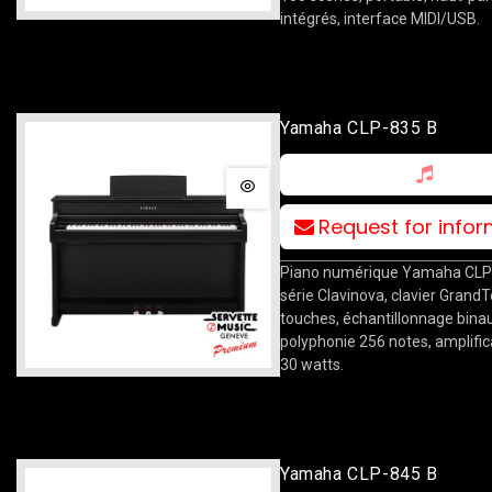
intégrés, interface MIDI/USB.
Yamaha CLP-835 B
Request for info
Piano numérique Yamaha CLP
série Clavinova, clavier Grand
touches, échantillonnage binau
polyphonie 256 notes, amplific
30 watts.
Yamaha CLP-845 B