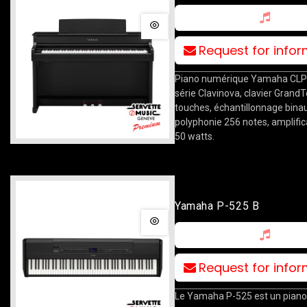
Request for info
Piano numérique Yamaha CLP
série Clavinova, clavier Grand
touches, échantillonnage binau
polyphonie 256 notes, amplific
50 watts.
Yamaha P-525 B
Request for info
Le Yamaha P-525 est un piano 