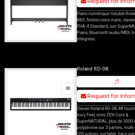
Request for info
Piano numérique meuble Rola
BKX, finition noire mate, clavie
PHA-4 Standard, son SuperN
Piano, Bluetooth audio/MIDI, t
intégrées.
Roland RD-08
Request for info
Clavier Roland RD-08, 88 touc
Ivory Feel, sons ZEN-Core &
SuperNATURAL, plus de 3000 v
polyphonie sur 3 parties, multi
100 scènes, portable, haut-par