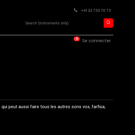
+41 22 733 70 73
Search product
0
ISE
CONTACT
Se connecter
ui peut aussi faire tous les autres sons vox, farfisa,