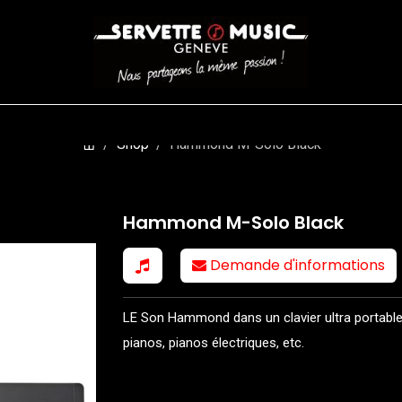
CORDES
BATTERIES
CLAVIERS
EVENEMENTS
ENTREPR
Shop
Hammond M-Solo Black
Hammond M-Solo Black
Demande d'informations
LE Son Hammond dans un clavier ultra portable q
pianos, pianos électriques, etc.