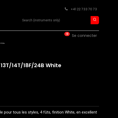
+41 22 733 70 73
Search product
0
ISE
CONTACT
Se connecter
ite
13T/14T/18F/24B White
 pour tous les styles, 4 fûts, finition White, en excellent