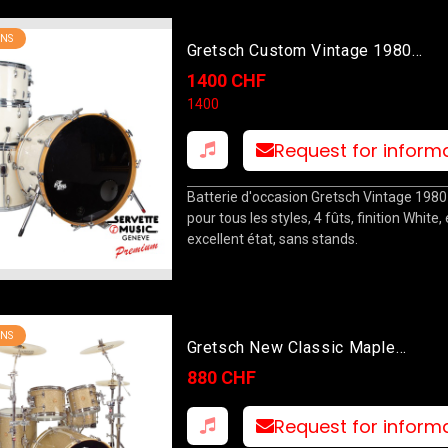
NS
Gretsch Custom Vintage 1980
13T/14T/18F/24B White
1400 CHF
1400
Request for inform
Batterie d'occasion Gretsch Vintage 1980 
pour tous les styles, 4 fûts, finition White,
excellent état, sans stands.
NS
Gretsch New Classic Maple
10T/12T/14F/22B/14S Gold Spark
880 CHF
Request for inform