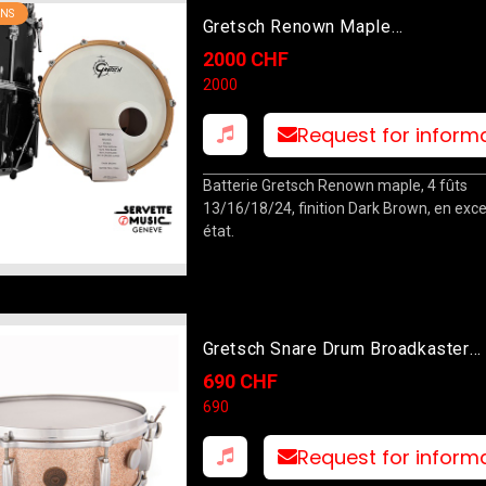
NS
Gretsch Renown Maple
13T/16F/18F/24B Dark Brown
2000 CHF
2000
Request for inform
Batterie Gretsch Renown maple, 4 fûts
13/16/18/24, finition Dark Brown, en exce
état.
Gretsch Snare Drum Broadkaster
Champagne Sparkle 14x5
690 CHF
690
Request for inform