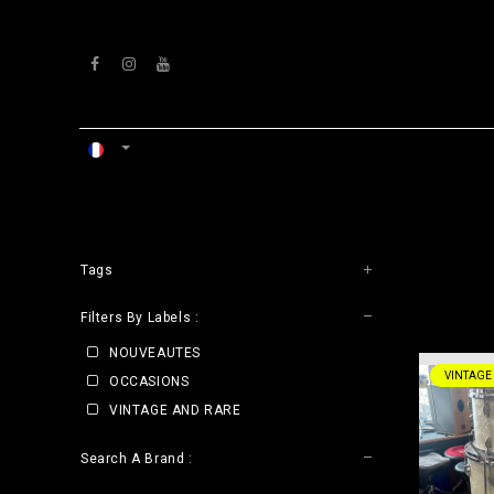
Se rendre au contenu
ACCUEIL
ATELIERS
VENTS
Tags
CLE
Filters By Labels :
NOUVEAUTES
VINTAGE
OCCASIONS
VINTAGE AND RARE
Search A Brand :