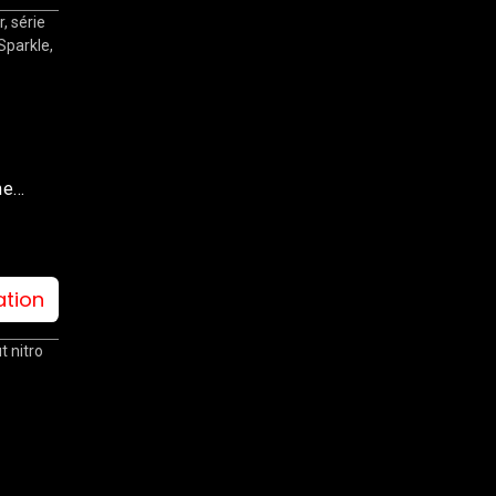
, série
Sparkle,
me
ation
t nitro