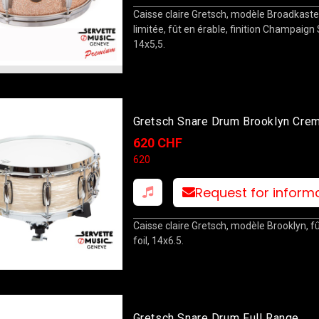
Caisse claire Gretsch, modèle Broadkaster
limitée, fût en érable, finition Champaign 
14x5,5.
Gretsch Snare Drum Brooklyn Cre
Oyster 14x5
620 CHF
620
Request for inform
Caisse claire Gretsch, modèle Brooklyn, fû
foil, 14x6.5.
Gretsch Snare Drum Full Range