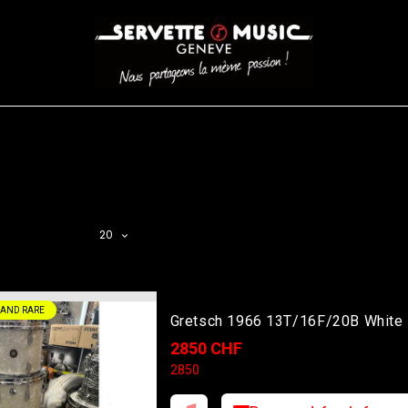
CORDES
BATTERIES
CLAVIERS
EVENEMENTS
ENTREPR
AR FILTER
20
 AND RARE
Gretsch 1966 13T/16F/20B White
2850 CHF
2850