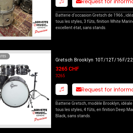
Request for inform
Batterie d'occasion Gretsch de 1966 , idé
tous les styles, 3 fûts, finition White Marin
excellent état, sans stands.
TES
Gretsch Brooklyn 10T/12T/16F/2
Deep Marine Black
3265 CHF
3265
Request for inform
Batterie Gretsch, modèle Brooklyn, idéale 
tous les styles, 4 fûts, en finition Deep Ma
Black, sans stands.