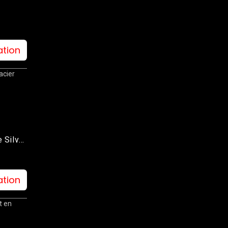
ation
acier
 Silver
ation
t en