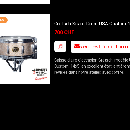
NS
Gretsch Snare Drum USA Custom 
Avec Coffre
700 CHF
Request for inform
Caisse claire d'occasion Gretsch, modèle
Custom, 14x5, en excellent état, entière
révisée dans notre atelier, avec coffre.