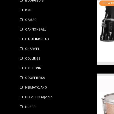
BOURGEOIS
OCCASIO
B&S
CAMAC
CANNONBALL
CATALINBREAD
CHARVEL
COLLINGS
C.G. CONN
COOPERFISA
HEIMATKLANG
HELVETIC Alphorn
HUBER