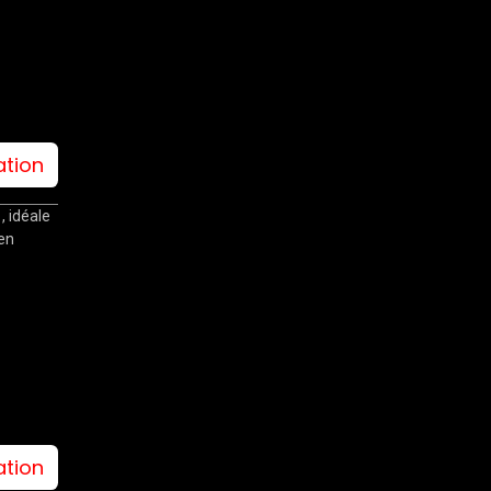
ation
, idéale
 en
le
ation