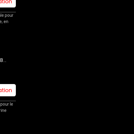
ation
ale pour
e, en
2B
ation
pour le
rine