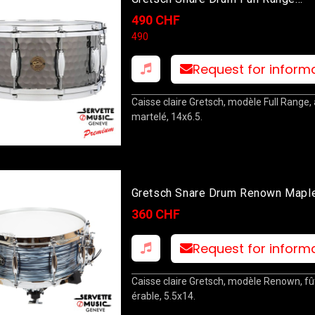
Hammered 14x6.5
490 CHF
490
Request for inform
Caisse claire Gretsch, modèle Full Range, 
martelé, 14x6.5.
Gretsch Snare Drum Renown Maple
Oyster Pearl 14x5.5
360 CHF
Request for inform
Caisse claire Gretsch, modèle Renown, fû
érable, 5.5x14.