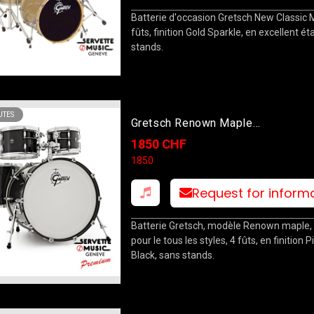
Batterie d'occasion Gretsch New Classic 
fûts, finition Gold Sparkle, en excellent ét
stands.
TES
Gretsch Renown Maple
10T/12T/16F/22B Piano Black
1850 CHF
1850
Request for inform
Batterie Gretsch, modèle Renown maple, 
pour le tous les styles, 4 fûts, en finition 
Black, sans stands.