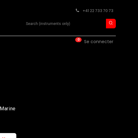
+41 22 733 70 73
Search product
0
ISE
CONTACT
Se connecter
 Marine