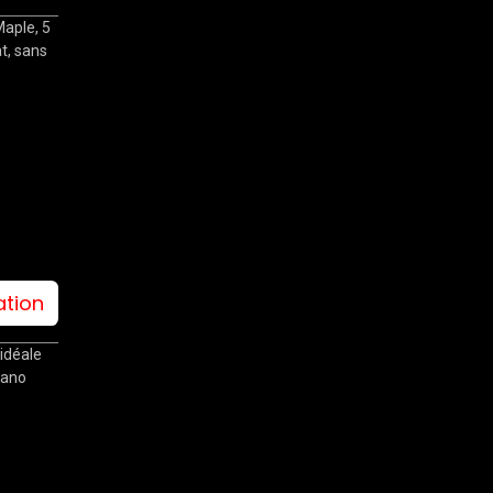
Maple, 5
at, sans
ation
idéale
Piano