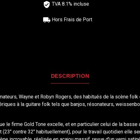
TVA 8.1% incluse
Hors Frais de Port
DESCRIPTION
amateurs, Wayne et Robyn Rogers, des habitués de la scène folk 
riques à la guitare folk tels que banjos, résonateurs, weissenbor
le firme Gold Tone excelle, et en particulier celui de la basse 
(23’’ contre 32’’ habituellement), pour le travail quotidien elle se
ène incroyable, réalisée en acajou massif, revue d’un verni satin