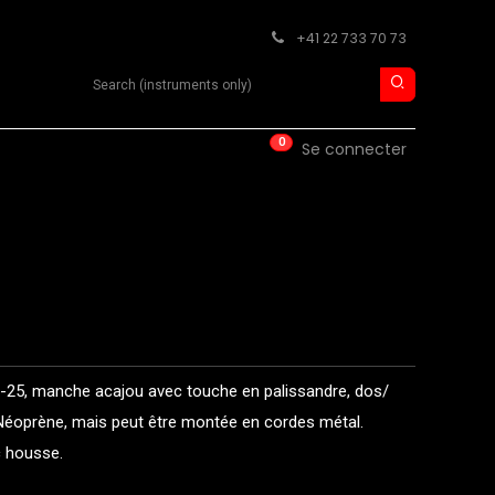
+41 22 733 70 73
Search product
0
ISE
CONTACT
Se connecter
-25, manche acajou avec touche en palissandre, dos/
 Néoprène, mais peut être montée en cordes métal.
c housse.