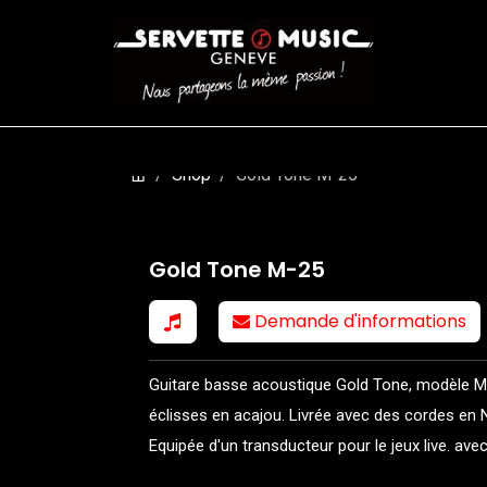
CORDES
BATTERIES
CLAVIERS
EVENEMENTS
ENTREPR
Shop
Gold Tone M-25
Gold Tone M-25
Demande d'informations
Guitare basse acoustique Gold Tone, modèle M
éclisses en acajou. Livrée avec des cordes en
Equipée d'un transducteur pour le jeux live. ave