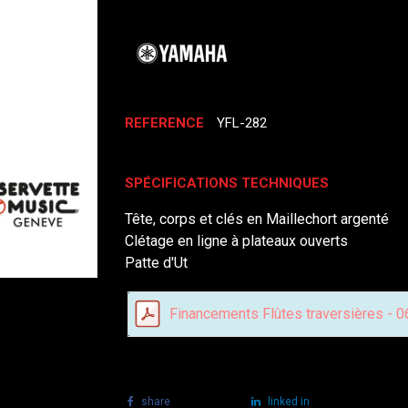
REFERENCE
YFL-282
SPÉCIFICATIONS TECHNIQUES
Tête, corps et clés en Maillechort argenté
Clétage en ligne à plateaux ouverts
Patte d'Ut
Financements Flûtes traversières - 
share
tweet
linked in