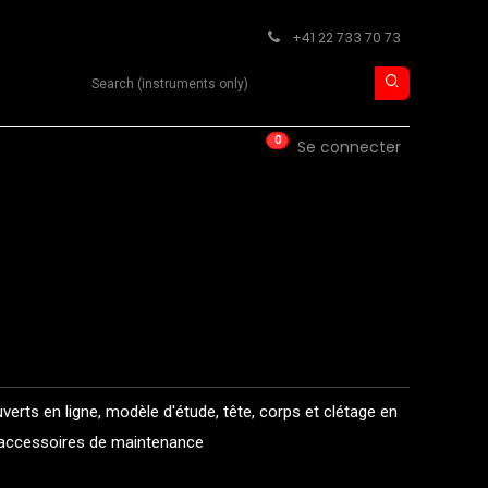
+41 22 733 70 73
Search product
0
ISE
CONTACT
Se connecter
erts en ligne, modèle d'étude, tête, corps et clétage en
et accessoires de maintenance