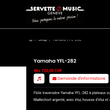
CORDES
BATTERIES
CLAVIERS
EVENEMENTS
ENTREPR
Shop
Yamaha YFL-282
Yamaha YFL-282
dès 720,00 CHF
Demande d'informations
Flûte traversière Yamaha YFL-282 à plateaux ouv
Maillechort argenté, avec étui, housse d'étui 