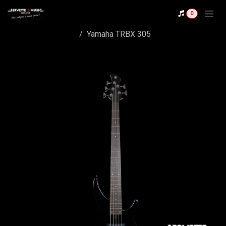
Se rendre au contenu
0
Shop
Yamaha TRBX 305