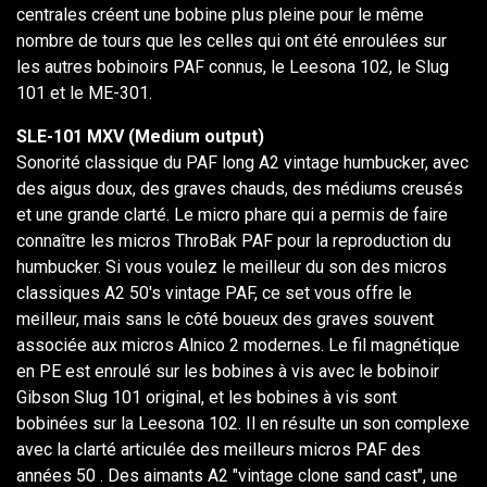
centrales créent une bobine plus pleine pour le même
nombre de tours que les celles qui ont été enroulées sur
les autres bobinoirs PAF connus, le Leesona 102, le Slug
101 et le ME-301.
SLE-101 MXV (Medium output)
Sonorité classique du PAF long A2 vintage humbucker, avec
des aigus doux, des graves chauds, des médiums creusés
et une grande clarté. Le micro phare qui a permis de faire
connaître les micros ThroBak PAF pour la reproduction du
humbucker. Si vous voulez le meilleur du son des micros
classiques A2 50's vintage PAF, ce set vous offre le
meilleur, mais sans le côté boueux des graves souvent
associée aux micros Alnico 2 modernes. Le fil magnétique
en PE est enroulé sur les bobines à vis avec le bobinoir
Gibson Slug 101 original, et les bobines à vis sont
bobinées sur la Leesona 102. Il en résulte un son complexe
avec la clarté articulée des meilleurs micros PAF des
années 50 . Des aimants A2 "vintage clone sand cast", une