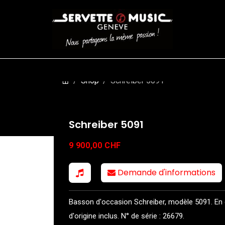
CORDES
BATTERIES
CLAVIERS
EVENEMENTS
ENTREPR
Shop
Schreiber 5091
Schreiber 5091
9 900,00
CHF
Demande d'informations
Basson d'occasion Schreiber, modèle 5091. En ex
d'origine inclus. N° de série : 26679.