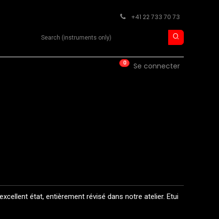
+41 22 733 70 73
Search product
0
ISE
CONTACT
Se connecter
cellent état, entièrement révisé dans notre atelier. Etui