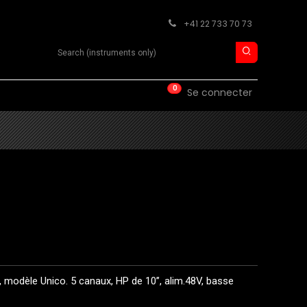
+41 22 733 70 73
Search product
0
ISE
CONTACT
Se connecter
o
, modèle Unico. 5 canaux, HP de 10’’, alim.48V, basse