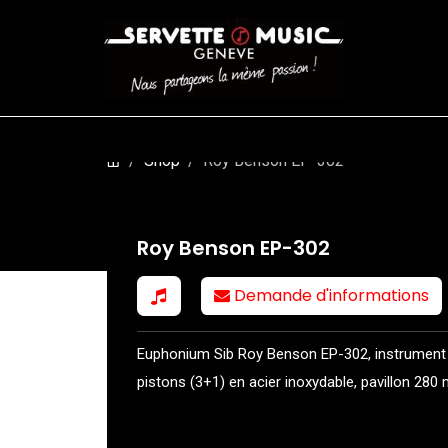
CORDES
BATTERIES
CLAVIERS
EVENEMENTS
ENTREPR
Shop
Roy Benson EP-302
Roy Benson EP-302
Demande d'informations
Euphonium Sib Roy Benson EP-302, instrument
pistons (3+1) en acier inoxydable, pavillon 280 mm