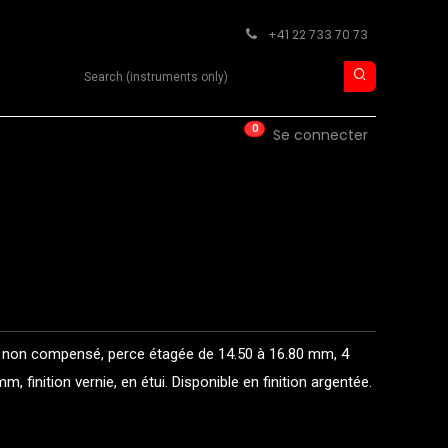
+41 22 733 70 73
Search product
0
ISE
CONTACT
Se connecter
 non compensé, perce étagée de 14.50 à 16.80 mm, 4
, finition vernie, en étui. Disponible en finition argentée.