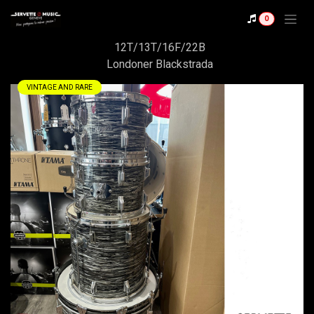
Se rendre au contenu
Shop
0
Rogers 1972
12T/13T/16F/22B
Londoner Blackstrada
VINTAGE AND RARE