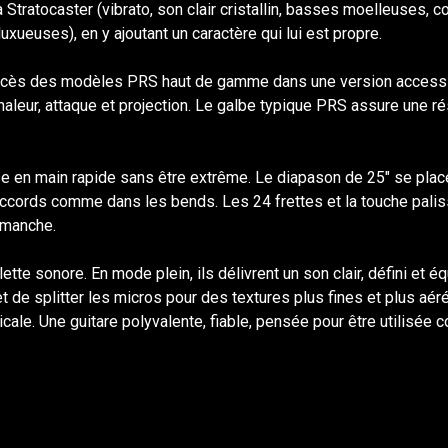
a Stratocaster (vibrato, son clair cristallin, basses moelleuses, c
luxueuses), en y ajoutant un caractère qui lui est propre.
uccès des modèles PRS haut de gamme dans une version accessib
chaleur, attaque et projection. Le galbe typique PRS assure une 
se en main rapide sans être extrême. Le diapason de 25" se plac
accords comme dans les bends. Les 24 frettes et la touche palis
e manche.
e sonore. En mode plein, ils délivrent un son clair, défini et é
t de splitter les micros pour des textures plus fines et plus a
le. Une guitare polyvalente, fiable, pensée pour être utilisée co