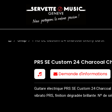
CORDES
BATTERIES
CLAVIERS
EVENEMENTS
ENTREPR
Shop
PRS SE Custom 24 Charcoal Cherry Burst
PRS SE Custom 24 Charcoal Ch
Demande d'informations
Guitare électrique PRS SE Custom 24 Charcoal 
vibrato PRS, finition dégradée brillante. Nº de s