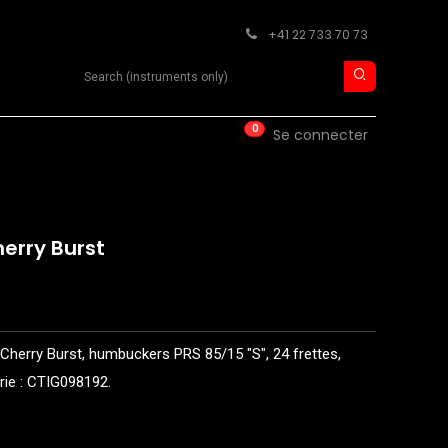
+41 22 733 70 73
Search product
0
ISE
CONTACT
Se connecter
erry Burst
Cherry Burst, humbuckers PRS 85/15 "S", 24 frettes,
érie : CTIG098192.