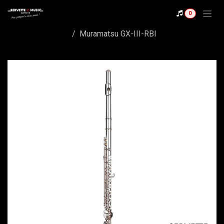
Se rendre au contenu
0
Shop
Muramatsu GX-III-RBI