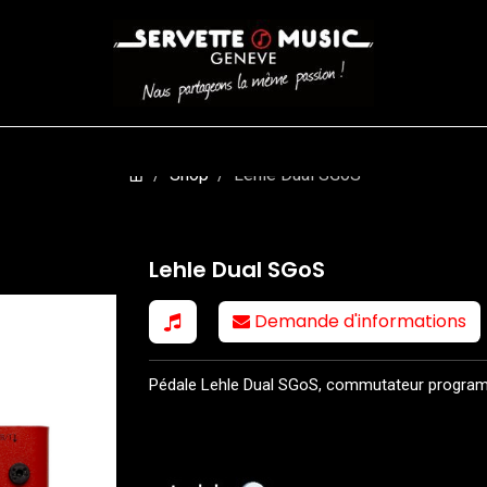
CORDES
BATTERIES
CLAVIERS
EVENEMENTS
ENTREPR
Shop
Lehle Dual SGoS
Lehle Dual SGoS
Demande d'informations
Pédale Lehle Dual SGoS, commutateur progra