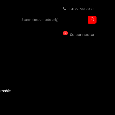
+41 22 733 70 73
Search product
0
ISE
CONTACT
Se connecter
mmable.