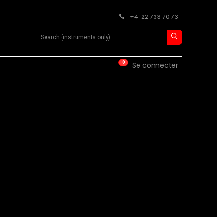
+41 22 733 70 73
Search product
0
ISE
CONTACT
Se connecter