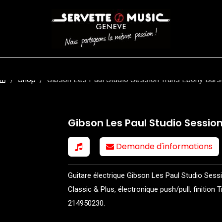
CORDES
BATTERIES
CLAVIERS
EVENEMENTS
ENTREPR
Shop
Gibson Les Paul Studio Session Trans Ebony Burs
Gibson Les Paul Studio Sessio
Demande d'informations
Guitare électrique Gibson Les Paul Studio Sessio
Classic & Plus, électronique push/pull, finition T
214950230.