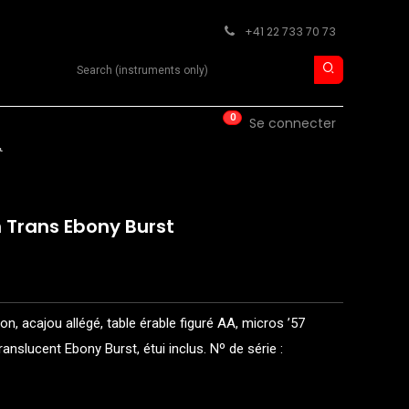
+41 22 733 70 73
Search product
0
ISE
CONTACT
Se connecter
t
n Trans Ebony Burst
n, acajou allégé, table érable figuré AA, micros ’57
ranslucent Ebony Burst, étui inclus. Nº de série :