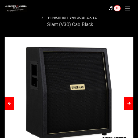
Se rendre au contenu
Shop
0
Friedman Vertical 2x12
Slant (V30) Cab Black