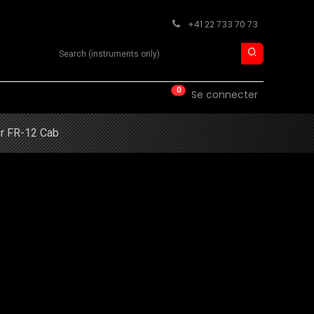
+41 22 733 70 73
Search product
0
ISE
CONTACT
Se connecter
r FR-12 Cab