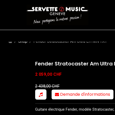
CORDES
BATTERIES
CLAVIERS
EVENEMENTS
ENTREPR
Shop
Fender Stratocaster Am Ultra LH MN TXT
Fender Stratocaster Am Ultra
2 059,00
CHF
2 438,00
CHF
Demande d'informations
Guitare électrique Fender, modèle Stratocaster, 