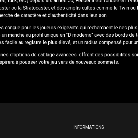
es, funk, etc.) depuis les annes 50, Fender a été fondée en 1946
ster ou la Stratocaster, et des amplis cultes comme le Twin ou 
rche de caractère et d’authenticité dans leur son.
es conçue pour les joueurs exigeants qui recherchent le nec plus
e un manche au profil unique en "D moderne" avec des bords de 
ès facile au registre le plus élevé, et un radius compensé pour un
nés d'options de câblage avancées, offrent des possibilités son
 inspirera à pousser votre jeu vers de nouveaux sommets.
INFORMATIONS