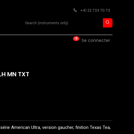
+41 22 733 70 73
Search product
0
ISE
CONTACT
Se connecter
 LH MN TXT
série American Ultra, version gaucher, finition Texas Tea,