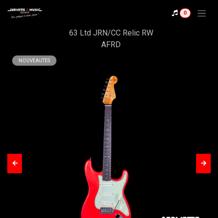
Se rendre au contenu
Shop
0
Fender CS Stratocaster
63 Ltd JRN/CC Relic RW
AFRD
NOUVEAUTES