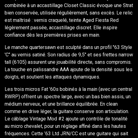
combinée à un accastillage Closet Classic évoque une Strat
bien conservée, utilisée régulièrement, sans excès. Le relic
est maîtrisé : vernis craquelé, teinte Aged Fiesta Red
légèrement passée, accastillage discret. Elle inspire
confiance dès les premières prises en main.
Le manche quartersawn est sculpté dans un profil "63 Style
'C" au vernis satiné. Son radius de 9,5" et ses frettes narrow
tall (6105) assurent une jouabilité directe, sans compromis.
La touche en palissandre AAA ajoute de la densité sous les
doigts, et soutient les attaques dynamiques.
Les trois micros Fat ’60s bobinés à la main (avec un central
RWRP) offrent un spectre large, avec un bas bien assis, un
médium nerveux, et une brillance équilibrée. En clean
comme en drive léger, la guitare conserve son articulation.
Le câblage Vintage Mod #2 ajoute un contrôle de tonalité
au micro chevalet, pour un réglage affiné dans les hautes
fréquences. Cette ’63 Ltd JRN/CC est une guitare qui sait