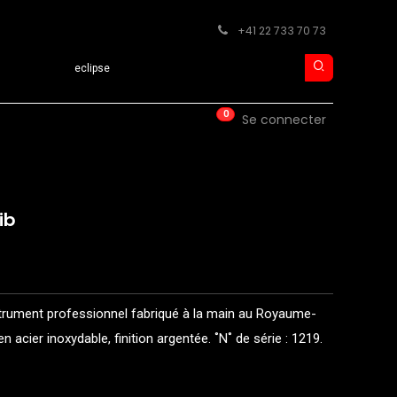
+41 22 733 70 73
Search product
0
ISE
CONTACT
Se connecter
ib
strument professionnel fabriqué à la main au Royaume-
n acier inoxydable, finition argentée. ˚N˚ de série : 1219.