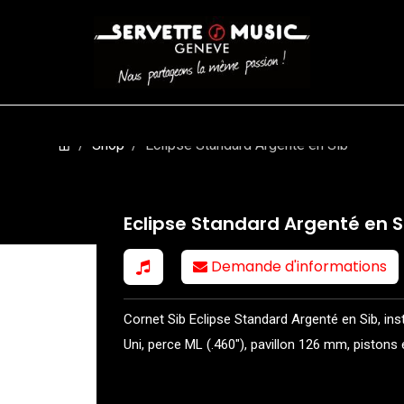
CORDES
BATTERIES
CLAVIERS
EVENEMENTS
ENTREPR
Shop
Eclipse Standard Argenté en Sib
Eclipse Standard Argenté en S
Demande d'informations
Cornet Sib Eclipse Standard Argenté en Sib, in
Uni, perce ML (.460"), pavillon 126 mm, pistons e