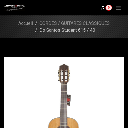
Se rendre au contenu
Shop
0
Do Santos Student 615
/ 40
Accueil
CORDES / GUITARES CLASSIQUES
Do Santos Student 615 / 40