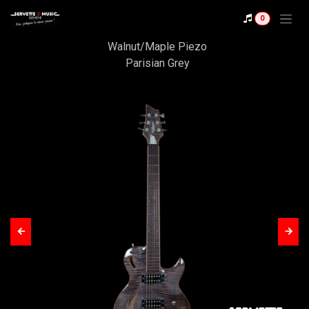
Se rendre au contenu
Shop
0
De Leeuw Nina Air
Walnut/Maple Piezo
Parisian Grey