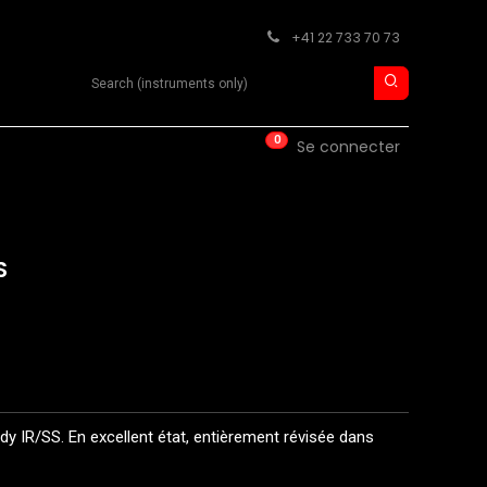
+41 22 733 70 73
Search product
0
ISE
CONTACT
Se connecter
S
y IR/SS. En excellent état, entièrement révisée dans