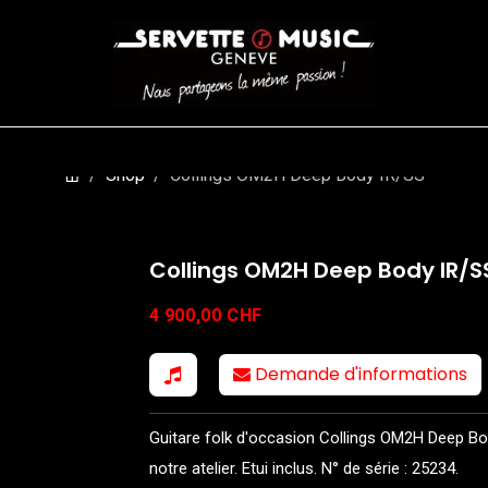
CORDES
BATTERIES
CLAVIERS
EVENEMENTS
ENTREPR
Shop
Collings OM2H Deep Body IR/SS
Collings OM2H Deep Body IR/S
4 900,00
CHF
Demande d'informations
Guitare folk d'occasion Collings OM2H Deep Bod
notre atelier. Etui inclus. N° de série : 25234.