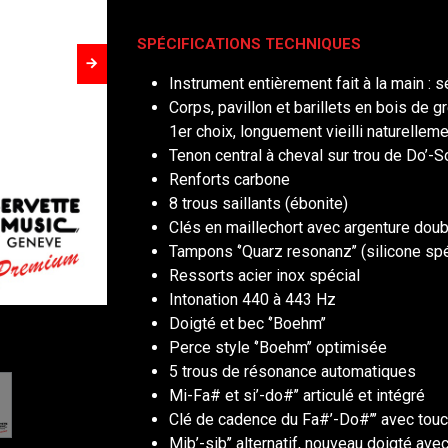
SPÉCIFICATIONS TECHNIQUES
Instrument entièrement fait à la main : 
Corps, pavillon et barillets en bois de g
1er choix, longuement vieilli naturellemen
Tenon central à cheval sur trou de Do’-So
Renforts carbone
8 trous saillants (ébonite)
Clés en maillechort avec argenture doub
Tampons ‘’Quarz resonanz’’ (silicone spéc
Ressorts acier inox spécial
Intonation 440 à 443 Hz
Doigté et bec ‘’Boehm’’
Perce style ‘’Boehm’’ optimisée
5 trous de résonance automatiques
Mi-Fa# et si’-do#’’ articulé et intégré
Clé de cadence du Fa#’-Do#’’’ avec tou
Mib’-sib’’ alternatif, nouveau doigté ave