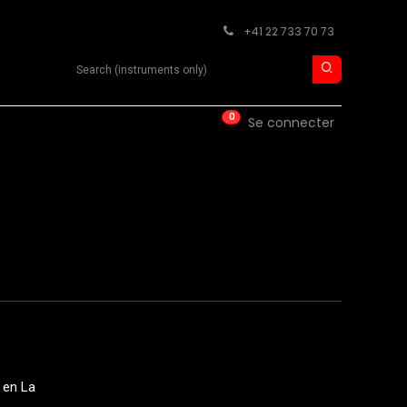
+41 22 733 70 73
Search product
0
ISE
CONTACT
Se connecter
 en La