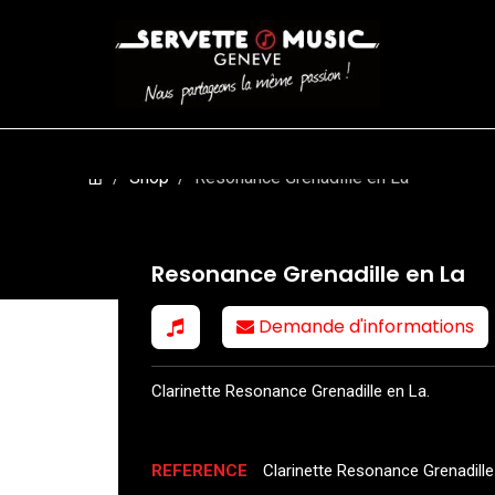
CORDES
BATTERIES
CLAVIERS
EVENEMENTS
ENTREPR
Shop
Resonance Grenadille en La
Resonance Grenadille en La
Demande d'informations
Clarinette Resonance Grenadille en La.
REFERENCE
Clarinette Resonance Grenadille