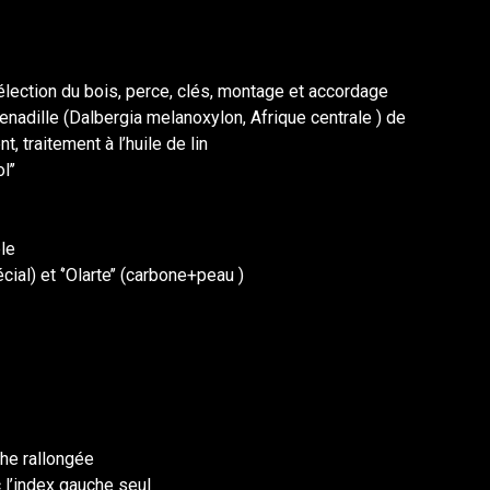
sélection du bois, perce, clés, montage et accordage
renadille (Dalbergia melanoxylon, Afrique centrale ) de
t, traitement à l’huile de lin
l’’
le
ial) et ‘’Olarte’’ (carbone+peau )
che rallongée
c l’index gauche seul