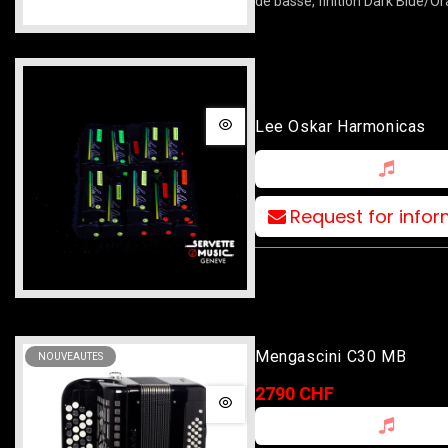
de basse, finition Dark Blue/O
Lee Oskar Harmonicas
Request for info
Mengascini C30 MB
NOUVEAUTES
2790 CHF