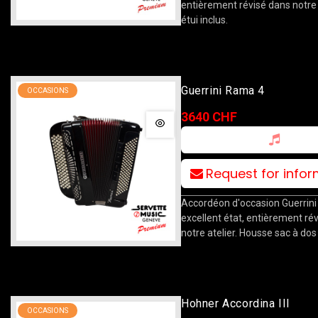
entièrement révisé dans notre a
étui inclus.
Guerrini Rama 4
OCCASIONS
3640 CHF
Request for info
Accordéon d'occasion Guerrin
excellent état, entièrement ré
notre atelier. Housse sac à dos 
Hohner Accordina III
OCCASIONS