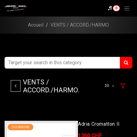
Se rendre au contenu
0
Accueil
VENTS / ACCORD./HARMO.
VENTS /
20
ACCORD./HARMO.
Adria Cromatton II
OCCASIONS
1360 CHF