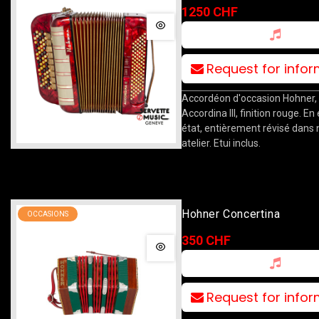
1250 CHF
Request for info
Accordéon d'occasion Hohner,
Accordina III, finition rouge. En
état, entièrement révisé dans 
atelier. Etui inclus.
Hohner Concertina
OCCASIONS
350 CHF
Request for info