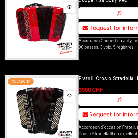
Cooperfisa Jolly Red
Request for info
Accordéon Cooperfisa Jolly, fin
90 basses, 3 voix, 5 registres.
Fratelli Crosio Stradella I
OCCASIONS
3900 CHF
Request for info
Accordéon d'occasion Fratelli,
Crosio Stradella III en excellent