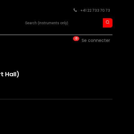
+41 22 733 70 73
Search product
0
ISE
CONTACT
Se connecter
t Hall)