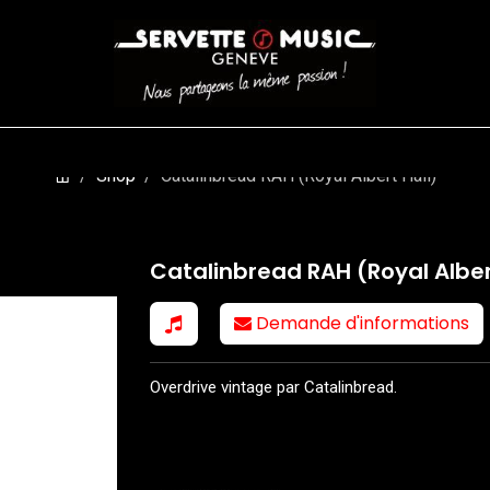
CORDES
BATTERIES
CLAVIERS
EVENEMENTS
ENTREPR
Shop
Catalinbread RAH (Royal Albert Hall)
Catalinbread RAH (Royal Alber
Demande d'informations
Overdrive vintage par Catalinbread.