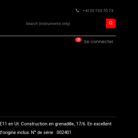
+41 22 733 70 73
Search product
0
ISE
CONTACT
Se connecter
1 en Ut. Construction en grenadille, 17/6. En excellent
d'origine inclus. N° de série : 002401.