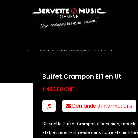
CORDES
BATTERIES
CLAVIERS
EVENEMENTS
ENTREPR
Shop
Buffet Crampon E11 en Ut
Buffet Crampon E11 en Ut
1 400,00
CHF
Demande d'informations
Clarinette Buffet Crampon d'occasion, modèle E1
état, entièrement révisé dans notre atelier. Etui 