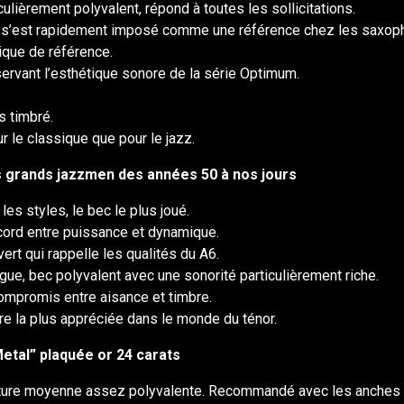
culièrement polyvalent, répond à toutes les sollicitations.
ec s’est rapidement imposé comme une référence chez les saxop
sique de référence.
servant l’esthétique sonore de la série Optimum.
s timbré.
r le classique que pour le jazz.
us grands jazzmen des années 50 à nos jours
es styles, le bec le plus joué.
ccord entre puissance et dynamique.
ert qui rappelle les qualités du A6.
gue, bec polyvalent avec une sonorité particulièrement riche.
compromis entre aisance et timbre.
ure la plus appréciée dans le monde du ténor.
Metal” plaquée or 24 carats
erture moyenne assez polyvalente. Recommandé avec les anches 