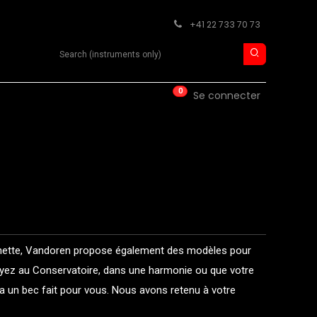
+41 22 733 70 73
Search product
0
ISE
CONTACT
Se connecter
inette, Vandoren propose également des modèles pour
yez au Conservatoire, dans une harmonie ou que votre
a un bec fait pour vous. Nous avons retenu à votre