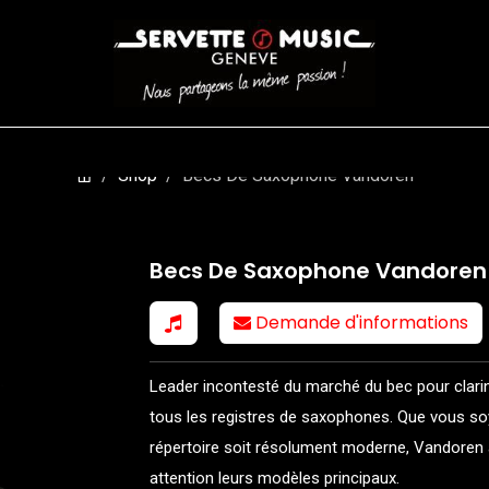
CORDES
BATTERIES
CLAVIERS
EVENEMENTS
ENTREPR
Shop
Becs De Saxophone Vandoren
Becs De Saxophone Vandoren
Demande d'informations
Leader incontesté du marché du bec pour clar
tous les registres de saxophones. Que vous so
répertoire soit résolument moderne, Vandoren 
attention leurs modèles principaux.