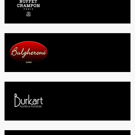
BUFFET CRAMPON
BULGHERONI
BURKART