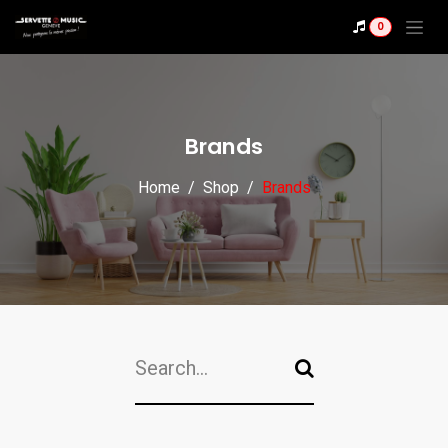
Se rendre au contenu
0
Brands
Home
Shop
Brands