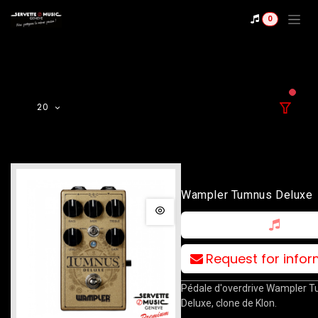
Se rendre au contenu
0
filter
20
Wampler Tumnus Deluxe
Request for info
Pédale d'overdrive Wampler 
Deluxe, clone de Klon.