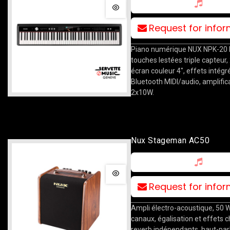
Request for info
Piano numérique NUX NPK-20 B
touches lestées triple capteur,
écran couleur 4", effets intégr
Bluetooth MIDI/audio, amplific
2x10W.
Nux Stageman AC50
Request for info
Ampli électro-acoustique, 50 W
canaux, égalisation et effets c
reverb indépendants, haut-par