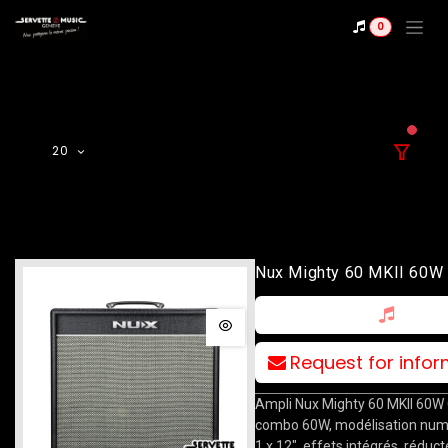
Se rendre au contenu
0
filter
20
Nux Mighty 60 MKII 60
Request for info
Ampli Nux Mighty 60 MKII 60W
combo 60W, modélisation num
1 x 12", effets intégrés, réduc