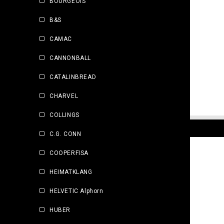
BOURGEOIS
B&S
CAMAC
CANNONBALL
CATALINBREAD
CHARVEL
COLLINGS
C.G. CONN
COOPERFISA
HEIMATKLANG
HELVETIC Alphorn
HUBER