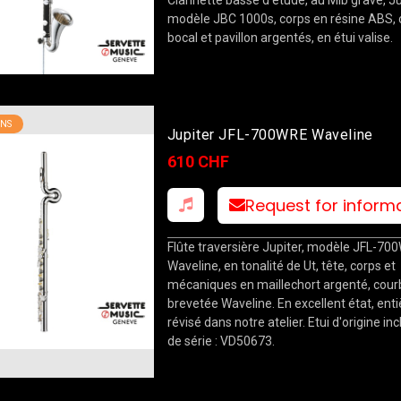
modèle JBC 1000s, corps en résine ABS, c
bocal et pavillon argentés, en étui valise.
NS
Jupiter JFL-700WRE Waveline
610 CHF
Request for inform
Flûte traversière Jupiter, modèle JFL-70
Waveline, en tonalité de Ut, tête, corps et
mécaniques en maillechort argenté, cour
brevetée Waveline. En excellent état, en
révisé dans notre atelier. Etui d'origine inc
de série : VD50673.