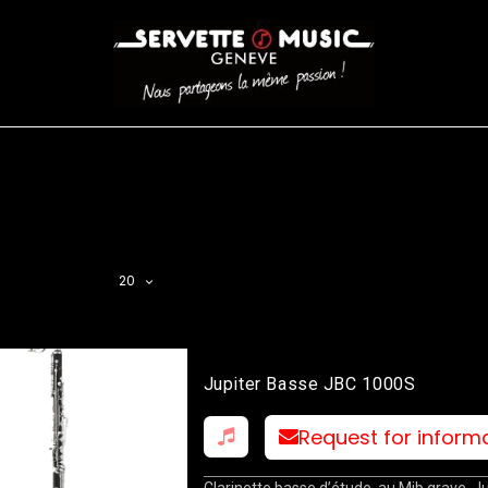
CORDES
BATTERIES
CLAVIERS
EVENEMENTS
ENTREPR
AR FILTER
20
Jupiter Basse JBC 1000S
Request for inform
Clarinette basse d’étude, au Mib grave, Ju