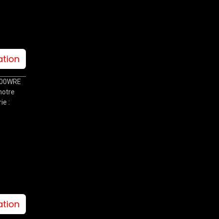
ation
-700WRE
notre
ie :
ation