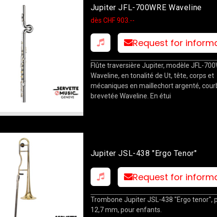
Jupiter JFL-700WRE Waveline
dès CHF 903.--
Request for inform
Flûte traversière Jupiter, modèle JFL-70
Waveline, en tonalité de Ut, tête, corps et
mécaniques en maillechort argenté, cour
brevetée Waveline. En étui
Jupiter JSL-438 "Ergo Tenor"
Request for inform
Trombone Jupiter JSL-438 "Ergo tenor", 
12,7 mm, pour enfants.