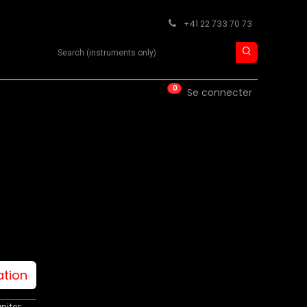
+41 22 733 70 73
Search product
0
ISE
CONTACT
Se connecter
ation
piter,