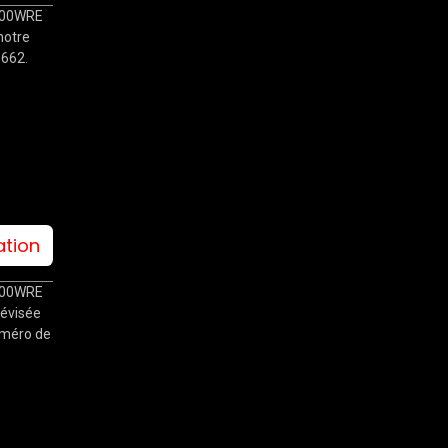
-700WRE
notre
6662.
ation
-700WRE
révisée
Numéro de