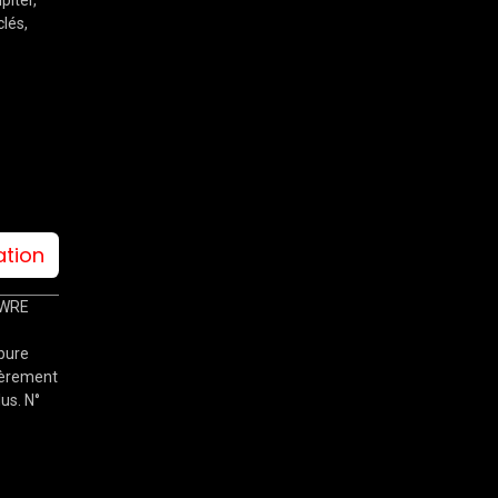
lés,
ation
0WRE
bure
tièrement
lus. N°