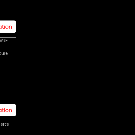
ation
0WRE
bure
ation
perce