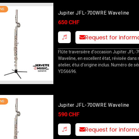
NS
Jupiter JFL-700WRE Waveline
650 CHF
Request for inform
Flûte traversière d'occasion Jupiter JFL
Waveline, en excellent état, révisée dans 
atelier, étui d'origine inclus. Numéro de sér
YD56696.
NS
Jupiter JFL-700WRE Waveline
590 CHF
Request for inform