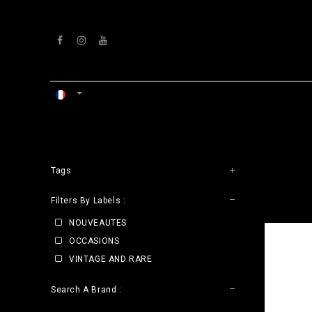
Se rendre au contenu
ACCUEIL
ATELIERS
VENTS
Tags
CLE
Filters By Labels :
NOUVEAUTES
OCCASIONS
VINTAGE AND RARE
Search A Brand :