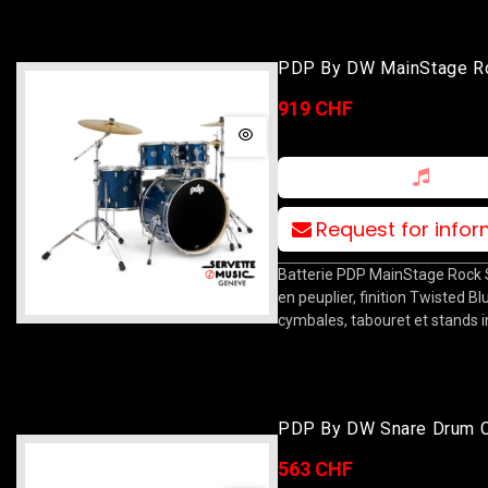
PDP By DW MainStage R
10T/12T/16F/22B/14S T
919 CHF
Blue Steel
Request for info
Batterie PDP MainStage Rock S
en peuplier, finition Twisted Bl
cymbales, tabouret et stands i
PDP By DW Snare Drum 
Aluminium Woodhoops 14
563 CHF