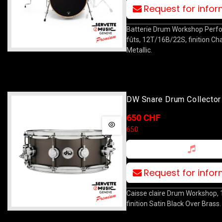
Request for info
Batterie Drum Workshop Perf
fûts, 12T/16B/22S, finition Ch
Metallic.
DW Snare Drum Collector
Black Over Brass 14x5.5
650 CHF
650
Request for info
Caisse claire Drum Workshop, 
finition Satin Black Over Brass.