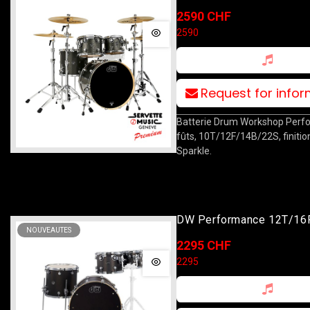
10T/12T/16F/22B Pewter
2590 CHF
2590
Request for info
Batterie Drum Workshop Perf
fûts, 10T/12F/14B/22S, finiti
Sparkle.
DW Performance 12T/16
NOUVEAUTES
Charcoal Metallic
2295 CHF
2295