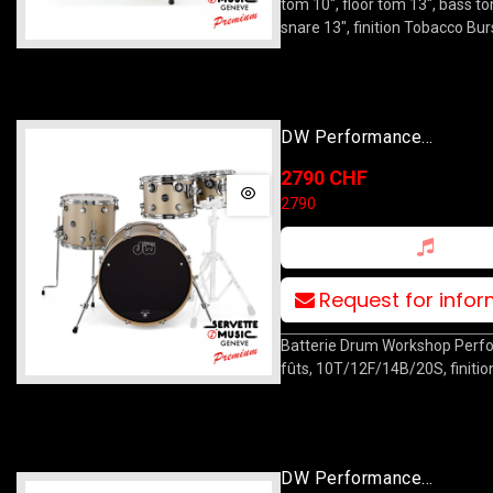
tom 10", floor tom 13", bass to
snare 13", finition Tobacco Bur
DW Performance
10T/12T/14F/20B Gold M
2790 CHF
2790
Request for info
Batterie Drum Workshop Perf
fûts, 10T/12F/14B/20S, finition
DW Performance