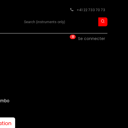
+41 22 733 70 73
Search product
0
ISE
CONTACT
Se connecter
ombo
ation