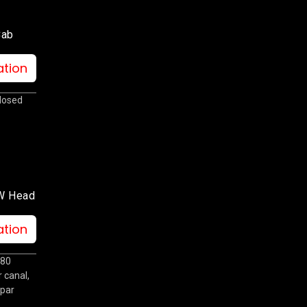
Cab
ation
closed
0W Head
ation
 80
 canal,
 par