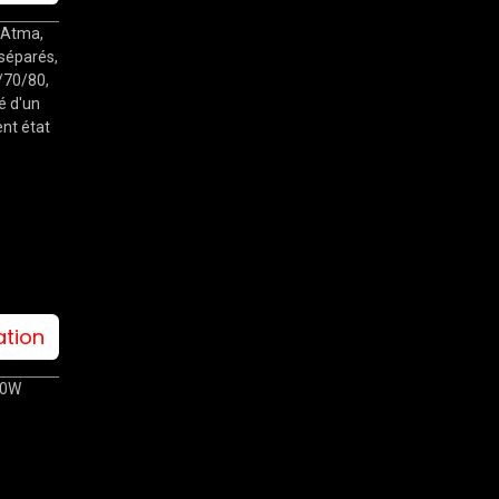
 Atma,
séparés,
/70/80,
é d'un
ent état
ation
30W