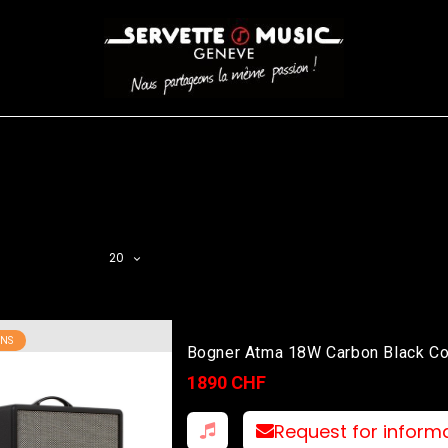
CORDES
BATTERIES
CLAVIERS
EVENEMENTS
ENTREPR
AR FILTER
20
NS
Bogner Atma 18W Carbon Black C
1890 CHF
Request for inform