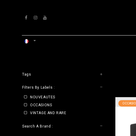
Se rendre au contenu
ACCUEIL
ATELIERS
VENTS
Tags
CLE
Filters By Labels :
NOUVEAUTES
OCCASIO
OCCASIONS
VINTAGE AND RARE
Search A Brand :