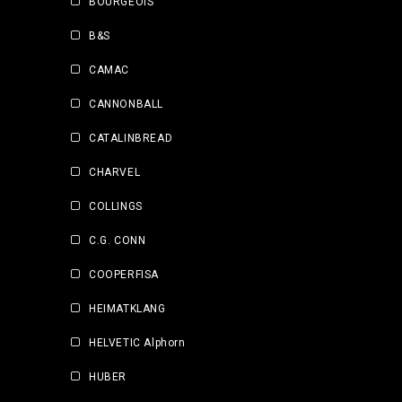
BOURGEOIS
B&S
CAMAC
CANNONBALL
CATALINBREAD
CHARVEL
COLLINGS
C.G. CONN
COOPERFISA
HEIMATKLANG
HELVETIC Alphorn
HUBER