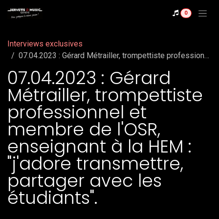
Se rendre au contenu
0
Interviews exclusives
07.04.2023 : Gérard Métrailler, trompettiste professionnel et membre de l'OSR, enseignant à la HEM : "j'adore transmettre, partager avec les étudiants".
07.04.2023 : Gérard
Métrailler, trompettiste
professionnel et
membre de l'OSR,
enseignant à la HEM :
"j'adore transmettre,
partager avec les
étudiants".