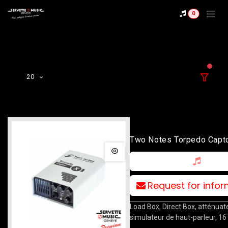
Se rendre au contenu
0
filter
20
Two Notes Torpedo Capt
Request for info
Load Box, Direct Box, atténuat
simulateur de haut-parleur, 1