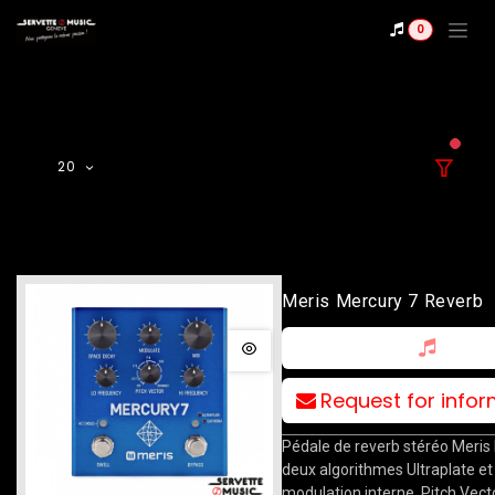
Se rendre au contenu
0
filter
20
Meris Mercury 7 Reverb
Request for info
Pédale de reverb stéréo Meris
deux algorithmes Ultraplate et
modulation interne, Pitch Vecto