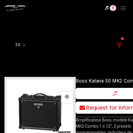
Se rendre au contenu
0
filter
20
Boss Katana 50 MK2 Co
Request for info
Amplificateur Boss, modèle K
MK2 Combo 1 x 12’’, 2 presets
programmables, reducteur de