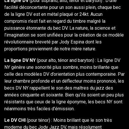
La ligne DV
(pour soprano, alto, ténor et baryton) : D’une
facilité déconcertante pour un son aussi plein, chaque bec
de la ligne DV est en métal plaqué or 24kt. Aucun
compromis n’est fait en regard du timbre malgré la
puissance étonnante du bec DV. La nature, la science et
l’imagination se sont unifiées pour la création de ce modèle
révolutionnaire breveté par Jody Espina dont les
proportions proviennent de notre mère nature.
La ligne DV NY
(pour alto, ténor and baryton) : La ligne DV
NY génère une sonorité plus sombre, moins brillante que
celle des modèles DV d’orientation plus contemporaine. Par
leur chambre profonde et un déflecteur moins prononcé, les
becs DV NY rappellent le son des maîtres du jazz des
années cinquante et soixante. Bien qu’ils soient un peu plus
résistants que ceux de la ligne éponyme, les becs NY sont
néanmoins très faciles d’émission.
Le DV CHI
(pour ténor) : Moins brillant que le son très
moderne du bec Jody Jazz DV, mais résolument